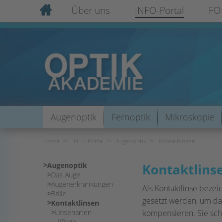
Über uns
INFO-Portal
FO
Augenoptik
Fernoptik
Mikroskopie
Home
INFO-Portal
Augenoptik
Kontaktlinsen
Augenoptik
Kontaktlins
Das Auge
Augenerkrankungen
Als Kontaktlinse bezei
Brille
gesetzt werden, um das 
Kontaktlinsen
Linsenarten
kompensieren. Sie sc
Pflege