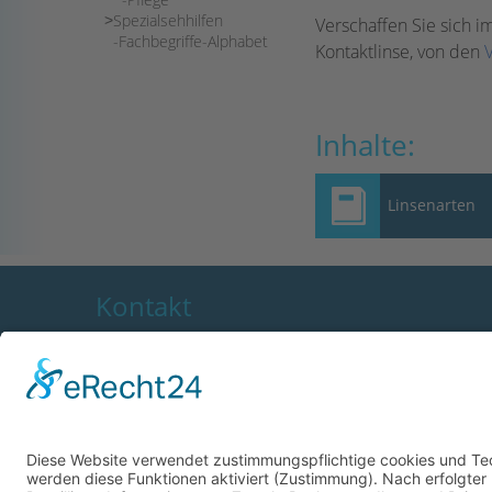
Spezialsehhilfen
Verschaffen Sie sich 
Fachbegriffe-Alphabet
Kontaktlinse, von den
Inhalte:
Linsenarten
Kontakt
OptAk GmbH
Telefon
Telefax
Hans-Böckler-Straße 7
E-Mail:
91301 Forchheim, Deutschland