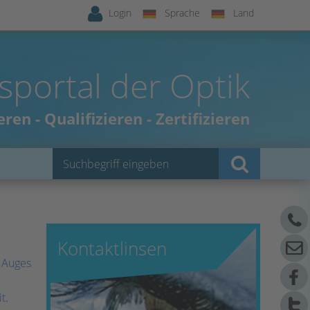
Login
Sprache
Land
sportal der Optik
ren - Qualifizieren - Zertifizieren
Kontaktlinsen
s
Auges
it
.