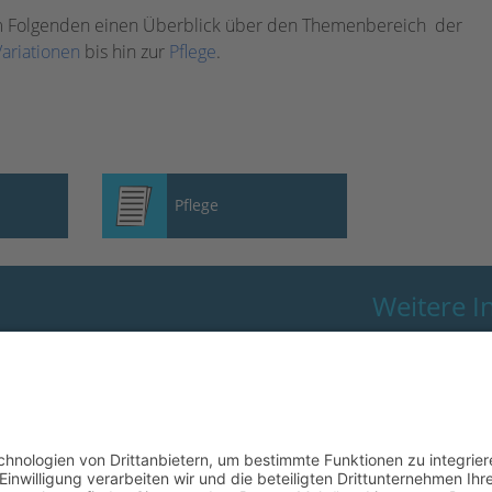
im Folgenden einen Überblick über den Themenbereich der
Variationen
bis hin zur
Pflege
.
Pflege
Weitere I
:
+49 9191 3409-12
Copyright
:
+49 9191 3409-19
Impressum
info@optik‑akademie.com
Datenschutze