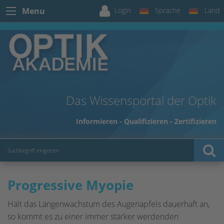
Login
Sprache
Land
Menu
Das Wissensportal der Optik
Informieren - Qualifizieren - Zertifizieren
Progressive Myopie
Hält das Längenwachstum des Augenapfels dauerhaft an,
so kommt es zu einer immer stärker werdenden