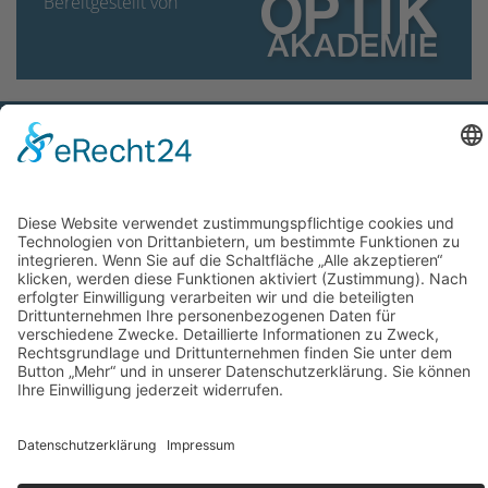
Bereitgestellt von
Kontakt
OptAk GmbH
Hans-Böckler-Straße 7
91301 Forchheim, Deutschland
Telefon:
+49 9191 3409-12
Telefax:
+49 9191 3409-19
E-Mail:
info@optik‑akademie.com
Weitere Informationen
Copyright
Impressum
Datenschutzerklärung