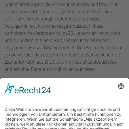
Krankheitsgruppen, die eine Funktionsstörung bzw. einen
Funktionsverlust der in der „Makula lutea“ (Stelle des
schärfsten Sehens) angesiedelten Zapfen haben.
Verallgemeinert kann man sagen, dass sich diese
pathologische Veränderung im 20. Lebensjahr entwickelt
und zu Beginn mit einer Farbsehstörung und einem
langsamen Visusverlust einhergeht. Des Weiteren können
je nach Größe des betroffenen Bereiches, in welchem die
Zapfenfunktion ausfällt,
Skotome
(Gesichtsfeldausfälle)
und erhöhte Blendempfindlichkeit auftreten.
Inhalte:
Kontakt
OptAk GmbH
Hans-Böckler-Straße 7
91301 Forchheim, Deutschland